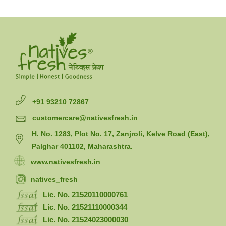
+91 93210 72867
customercare@nativesfresh.in
H. No. 1283, Plot No. 17, Zanjroli, Kelve Road (East),
Palghar 401102, Maharashtra.
www.nativesfresh.in
natives_fresh
Lic. No. 21520110000761
Lic. No. 21521110000344
Lic. No. 21524023000030