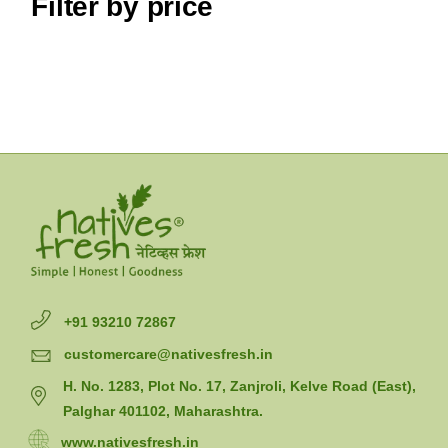
Filter by price
+91 93210 72867
customercare@nativesfresh.in
H. No. 1283, Plot No. 17, Zanjroli, Kelve Road (East),
Palghar 401102, Maharashtra.
www.nativesfresh.in