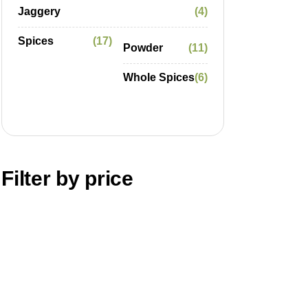
Jaggery
4
Spices
17
Powder
11
Whole Spices
6
Filter by price