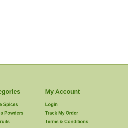
egories
My Account
e Spices
Login
es Powders
Track My Order
ruits
Terms & Conditions