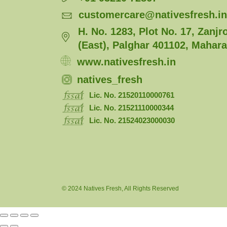
customercare@nativesfresh.in
H. No. 1283, Plot No. 17, Zanjr
(East), Palghar 401102, Mahara
www.nativesfresh.in
natives_fresh
Lic. No. 21520110000761
Lic. No. 21521110000344
Lic. No. 21524023000030
© 2024
Natives Fresh
, All Rights Reserved