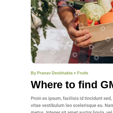
By Pranav Deobhakta
Fruits
Where to find G
Proin ex ipsum, facilisis id tincidunt sed
vitae vestibulum leo scelerisque eu. Nam 
metus. Integer sit amet auctor ligula, vel