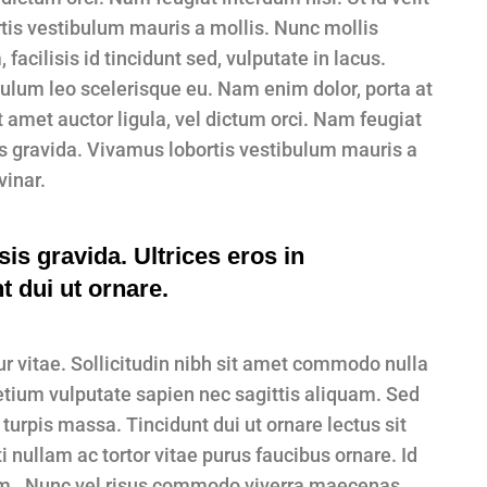
is vestibulum mauris a mollis. Nunc mollis
acilisis id tincidunt sed, vulputate in lacus.
bulum leo scelerisque eu. Nam enim dolor, porta at
it amet auctor ligula, vel dictum orci. Nam feugiat
us gravida. Vivamus lobortis vestibulum mauris a
vinar.
is gravida. Ultrices eros in
t dui ut ornare.
 vitae. Sollicitudin nibh sit amet commodo nulla
etium vulputate sapien nec sagittis aliquam. Sed
turpis massa. Tincidunt dui ut ornare lectus sit
 nullam ac tortor vitae purus faucibus ornare. Id
m. Nunc vel risus commodo viverra maecenas