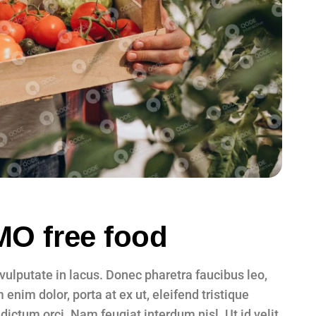
MO free food
, vulputate in lacus. Donec pharetra faucibus leo,
enim dolor, porta at ex ut, eleifend tristique
 dictum orci. Nam feugiat interdum nisl. Ut id velit