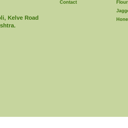
Contact
Flou
Jagg
oli, Kelve Road
Hone
shtra.