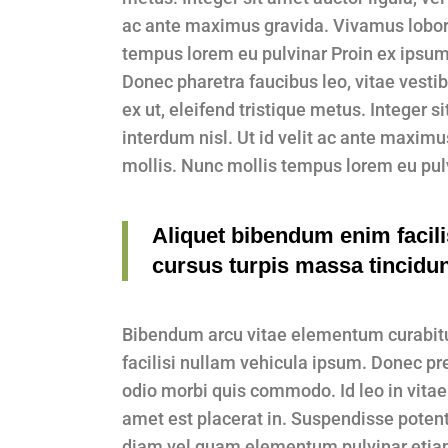
ac ante maximus gravida. Vivamus lobort
tempus lorem eu pulvinar Proin ex ipsum, f
Donec pharetra faucibus leo, vitae vesti
ex ut, eleifend tristique metus. Integer s
interdum nisl. Ut id velit ac ante maxim
mollis. Nunc mollis tempus lorem eu pul
Aliquet bibendum enim facilis
cursus turpis massa tincidun
Bibendum arcu vitae elementum curabitur
facilisi nullam vehicula ipsum. Donec pr
odio morbi quis commodo. Id leo in vitae 
amet est placerat in. Suspendisse potenti
diam vel quam elementum pulvinar etia