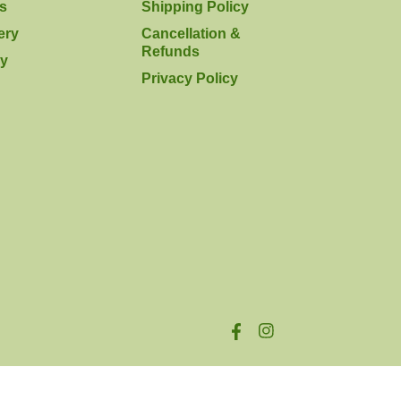
rs
Shipping Policy
ery
Cancellation &
Refunds
y
Privacy Policy