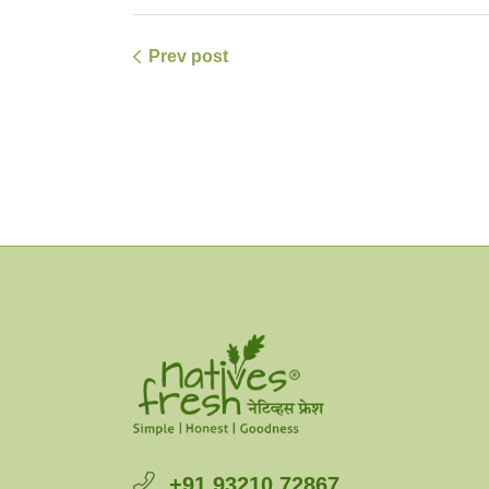
Prev post
+91 93210 72867