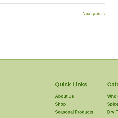
Next post
Quick Links
Cat
About Us
Whol
Shop
Spic
Seasonal Products
Dry F