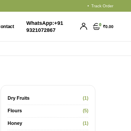
Track Order
WhatsApp:
+91
0
ontact
₹
0
00
9321072867
Dry Fruits
1
Flours
5
Honey
1